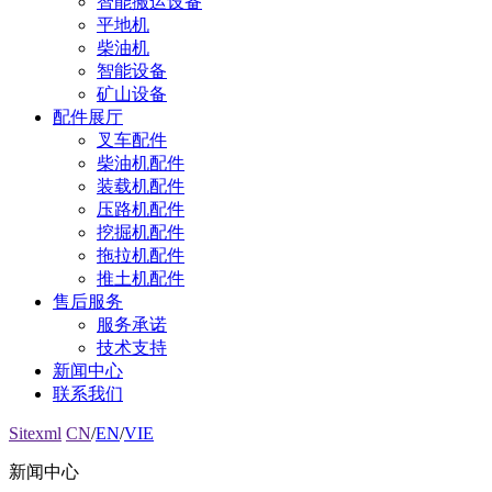
智能搬运设备
平地机
柴油机
智能设备
矿山设备
配件展厅
叉车配件
柴油机配件
装载机配件
压路机配件
挖掘机配件
拖拉机配件
推土机配件
售后服务
服务承诺
技术支持
新闻中心
联系我们
Sitexml
CN
/
EN
/
VIE
新闻中心