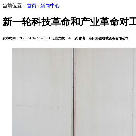
当前位置：
首页
-
新闻中心
新一轮科技革命和产业革命对
发布时间：2023-04-26 15:23:34
点击次数：423 次
作者：洛阳路德机械设备有限公司