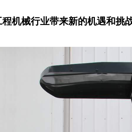
工程机械行业带来新的机遇和挑