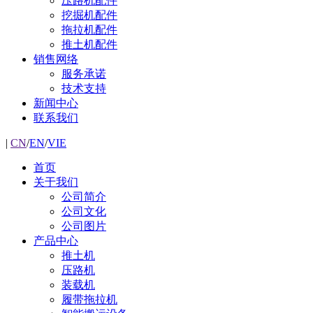
压路机配件
挖掘机配件
拖拉机配件
推土机配件
销售网络
服务承诺
技术支持
新闻中心
联系我们
|
CN
/
EN
/
VIE
首页
关于我们
公司简介
公司文化
公司图片
产品中心
推土机
压路机
装载机
履带拖拉机