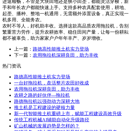
进退顺畅，不管是大块田地还是狭小田垄，都能灵活穿梭，新
手和年长农户都能快速上手。支持多种农具配套使用，耕地、
起垄、播种、整地一机通用，无需额外添置设备，真正实现一
机多用、全能务农。
农时不等人，好机助丰收。选择这款高品质农用拖拉机，告别
繁重苦力劳作，提升农耕效率、稳住田间产量，让每一份耕耘
都不被辜负，助力家家户户年年丰产、岁岁增收。
上一篇：
路德高性能推土机实力登场
下一篇：
农用拖拉机深耕良田，助力丰收
热门资讯
路德高性能推土机实力登场
一台好拖拉机，盘活整片农田好收成
农用拖拉机深耕良田，助力丰收
农耕之路的好伙伴---拖拉机
路德拖拉机以强劲动力深耕大地
推土机是工程建设的硬核力量
新一代智能推土机重磅上市，赋能工程建设高效升级
传统工程机械AI辅助自动化升级路径
矿山机械的发展趋势是怎样的？