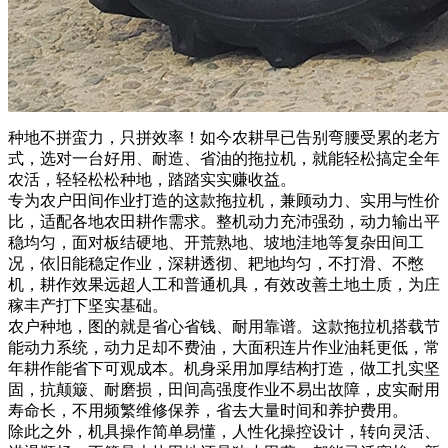
种地不拼蛮力，只拼效率！如今农耕早已告别弯腰受累的老方
式，选对一台好用、耐造、省油的拖拉机，就能轻松搞定全年
农活，轻轻松松种地，踏踏实实赚收益。
专为农户田间作业打造的这款拖拉机，兼顾动力、实用与性价
比，适配各地农田耕作需求。整机动力充沛强劲，动力输出平
稳均匀，面对板结硬地、开荒熟地、坡地洼地等复杂田间工
况，依旧能稳定作业，深耕透彻、耙地均匀，不打滑、不憋
机，耕作效果远超人工和普通机具，有效改善土地土质，为庄
稼丰产打下坚实基础。
农户种地，图的就是省心省钱、耐用靠谱。这款拖拉机搭载节
能动力系统，动力足却不费油，大面积连片作业油耗更低，常
年耕作能省下可观成本。机身采用加厚结构打造，做工扎实坚
固，抗颠簸、耐磨损，田间高强度作业不易出故障，皮实耐用
寿命长，不用频繁维修保养，省去大量时间和养护费用。
除此之外，机具操作简单易懂，人性化操控设计，转向灵活、