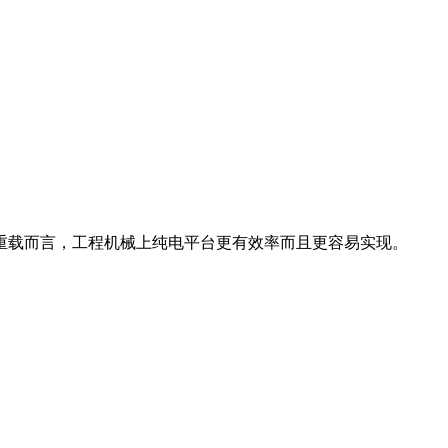
重载而言，工程机械上纯电平台更有效率而且更容易实现。