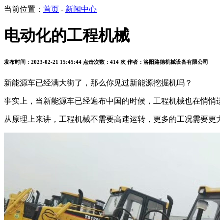
当前位置：
首页
-
新闻中心
电动化的工程机械
发布时间：2023-02-21 15:45:44
点击次数：414 次
作者：洛阳路德机械设备有限公司
新能源车已经满大街了，那么你见过新能源挖掘机吗？
事实上，当新能源车已经遍布中国的时候，工程机械也在悄悄
从原理上来讲，工程机械不需要高速运转，更多的工况需要更