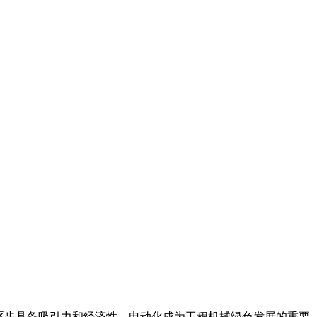
逐步具备吸
引力
和经济性，电动化成为工程机械绿色发展的重要