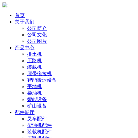
首页
关于我们
公司简介
公司文化
公司图片
产品中心
推土机
压路机
装载机
履带拖拉机
智能搬运设备
平地机
柴油机
智能设备
矿山设备
配件展厅
叉车配件
柴油机配件
装载机配件