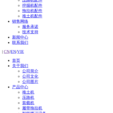
压路机配件
挖掘机配件
拖拉机配件
推土机配件
销售网络
服务承诺
技术支持
新闻中心
联系我们
|
CN
/
EN
/
VIE
首页
关于我们
公司简介
公司文化
公司图片
产品中心
推土机
压路机
装载机
履带拖拉机