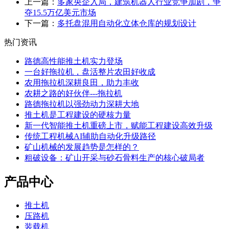
上一篇：
多家央企入局，建筑机器人行业竞争加剧，争
夺15.5万亿美元市场
下一篇：
多托盘混用自动化立体仓库的规划设计
热门资讯
路德高性能推土机实力登场
一台好拖拉机，盘活整片农田好收成
农用拖拉机深耕良田，助力丰收
农耕之路的好伙伴---拖拉机
路德拖拉机以强劲动力深耕大地
推土机是工程建设的硬核力量
新一代智能推土机重磅上市，赋能工程建设高效升级
传统工程机械AI辅助自动化升级路径
矿山机械的发展趋势是怎样的？
粗破设备：矿山开采与砂石骨料生产的核心破局者
产品中心
推土机
压路机
装载机