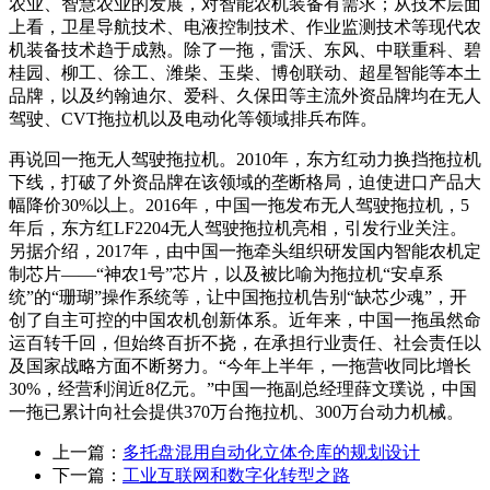
农业、智慧农业的发展，对智能农机装备有需求；从技术层面
上看，卫星导航技术、电液控制技术、作业监测技术等现代农
机装备技术趋于成熟。
除了一拖，雷沃、东风、中联重科、碧
桂园、柳工、徐工、潍柴、玉柴、博创联动、超星智能等本土
品牌，以及约翰迪尔、爱科、久保田等主流外资品牌均在无人
驾驶、CVT拖拉机以及电动化等领域排兵布阵。
再说回一拖无人驾驶拖拉机。2010年，东方红动力换挡拖拉机
下线，打破了外资品牌在该领域的垄断格局，迫使进口产品大
幅降价30%以上。2016年，中国一拖发布无人驾驶拖拉机，5
年后，东方红LF2204无人驾驶拖拉机亮相，引发行业关注。
另据介绍，2017年，由中国一拖牵头组织研发国内智能农机定
制芯片——“神农1号”芯片，以及被比喻为拖拉机“安卓系
统”的“珊瑚”操作系统等，让中国拖拉机告别“缺芯少魂”，开
创了自主可控的中国农机创新体系。
近年来，中国一拖虽然命
运百转千回，但始终百折不挠，在承担行业责任、社会责任以
及国家战略方面不断努力。
“今年上半年，一拖营收同比增长
30%，经营利润近8亿元。”中国一拖副总经理薛文璞说，
中国
一拖已累计向社会提供370万台拖拉机、300万台动力机械。
上一篇：
多托盘混用自动化立体仓库的规划设计
下一篇：
工业互联网和数字化转型之路