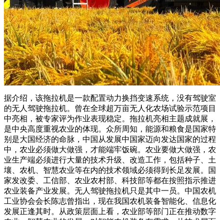
据介绍，该拖拉机是一款配置动力换挡变速系统，没有驾驶室
的无人驾驶拖拉机。曾在全球超万亩无人化农场试验示范项目
中亮相，被专家评为
作业表现稳定。
拖拉机亮相
主题成就展，
是中央高度重视农业的体现。
众所周知，能源和粮食是国家特
别是大国经济的命脉，中国从发展中国家迈向发达国家的过程
中，农业必须做大做强，才能端牢饭碗。
农业要做大做强，
农
业生产端必须进行大量的技术升级、改造工作，包括种子、土
壤、农机、智慧农业等在内的技术领域必须得到长足发展。国
家发改委、工信部、农业农村部、科技部等都在按照指示推进
农业装备产业发展。
无人驾驶拖拉机只是其中一员。
中国农机
工业协会会长陈志曾指出，现在我国农机装备智能化、信息化
发展正逢其时。从政策层面上看，农业部等部门正在推动数字