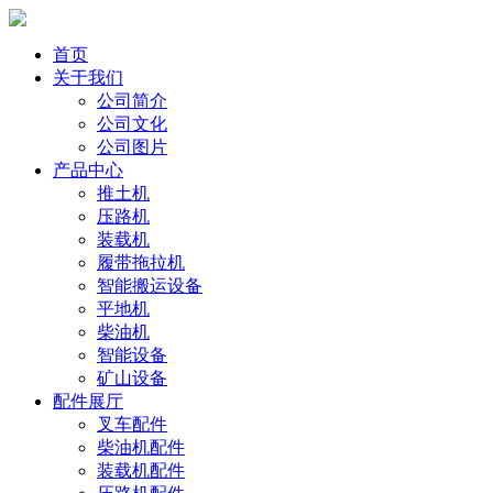
首页
关于我们
公司简介
公司文化
公司图片
产品中心
推土机
压路机
装载机
履带拖拉机
智能搬运设备
平地机
柴油机
智能设备
矿山设备
配件展厅
叉车配件
柴油机配件
装载机配件