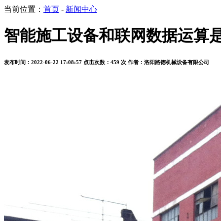
当前位置：
首页
-
新闻中心
智能施工设备和联网数据运算
发布时间：2022-06-22 17:08:57
点击次数：459 次
作者：洛阳路德机械设备有限公司