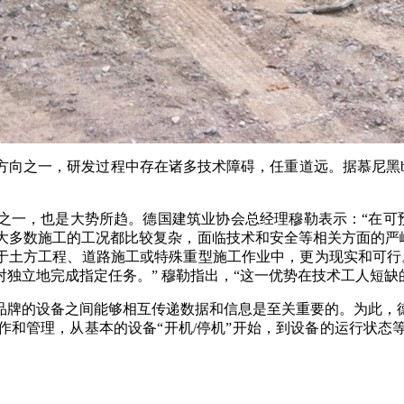
方向之一，研发过程中存在诸多技术障碍，任重道远。据慕尼黑
之一，也是大势所趋。德国建筑业协会总经理穆勒表示：“在可预
大多数施工的工况都比较复杂，面临技术和安全等相关方面的严峻
用于土方工程、道路施工或特殊重型施工作业中，更为现实和可行
独立地完成指定任务。” 穆勒指出，“这一优势在技术工人短缺
品牌的设备之间能够相互传递数据和信息是至关重要的。为此，
作和管理，从基本的设备“开机
/
停机”开始，到设备的运行状态