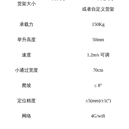
货架
大小
或者自定义货架
承载力
150
Kg
举升高度
50mm
速度
1.2m/s 可调
小通过宽度
7
0cm
爬坡
≤
8°
定位精度
±5(mm)/±1(°)
网络
4G/wifi