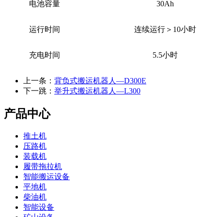
电池容量
30
Ah
运行时间
连续运行＞
10
小时
充电时间
5.5
小时
上一条：
背负式搬运机器人—D300E
下一跳：
举升式搬运机器人—L300
产品中心
推土机
压路机
装载机
履带拖拉机
智能搬运设备
平地机
柴油机
智能设备