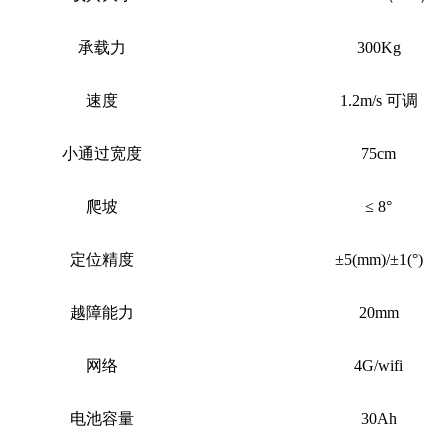
承载力
300Kg
速度
1.2m/s 可调
小通过宽度
75
cm
爬坡
≤
8
°
定位精度
±5(mm)/±1(°)
越障能力
20mm
网络
4G/wifi
电池容量
30
Ah