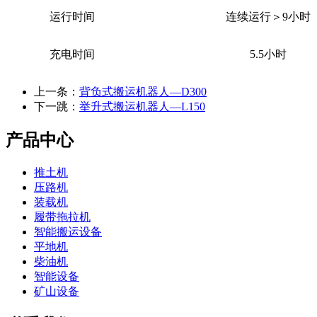
运行时间
连续运行＞
9
小时
充电时间
5.5
小时
上一条：
背负式搬运机器人—D300
下一跳：
举升式搬运机器人—L150
产品中心
推土机
压路机
装载机
履带拖拉机
智能搬运设备
平地机
柴油机
智能设备
矿山设备