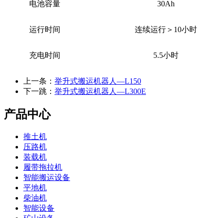
电池容量
30
Ah
运行时间
连续运行＞
10
小时
充电时间
5.5
小时
上一条：
举升式搬运机器人—L150
下一跳：
举升式搬运机器人—L300E
产品中心
推土机
压路机
装载机
履带拖拉机
智能搬运设备
平地机
柴油机
智能设备