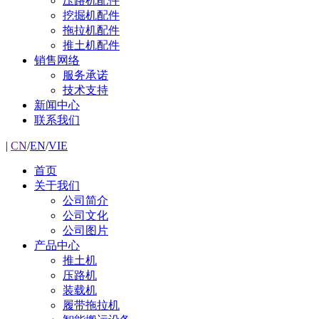
压路机配件
挖掘机配件
拖拉机配件
推土机配件
销售网络
服务承诺
技术支持
新闻中心
联系我们
|
CN
/
EN
/
VIE
首页
关于我们
公司简介
公司文化
公司图片
产品中心
推土机
压路机
装载机
履带拖拉机