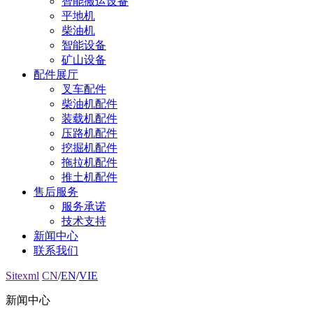
智能搬运设备
平地机
柴油机
智能设备
矿山设备
配件展厅
叉车配件
柴油机配件
装载机配件
压路机配件
挖掘机配件
拖拉机配件
推土机配件
售后服务
服务承诺
技术支持
新闻中心
联系我们
Sitexml
CN
/
EN
/
VIE
新闻中心