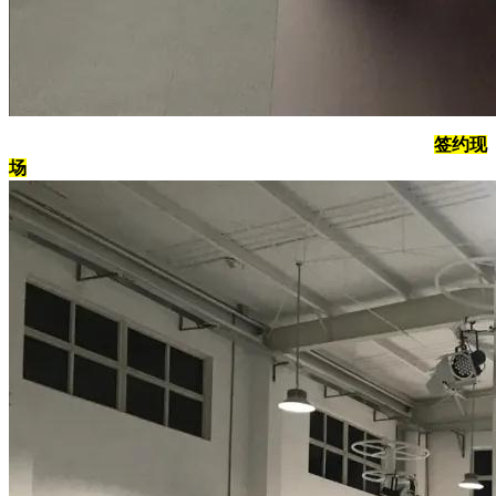
签约现
场