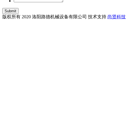
Submit
版权所有 2020 洛阳路德机械设备有限公司 技术支持
尚贤科技