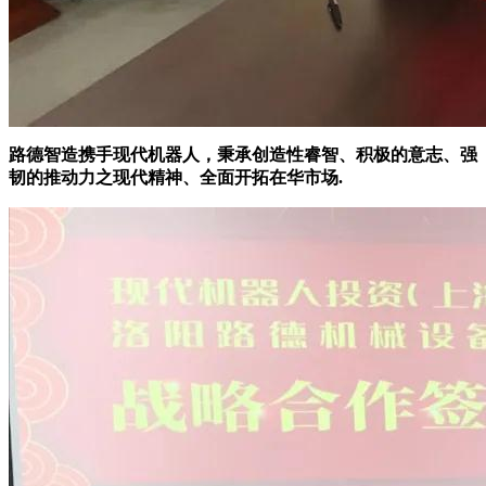
路德智造携手现代机器人，秉承创造性睿智、积极的意志、强
韧的推动力之现代精神、全面开拓在华市场.