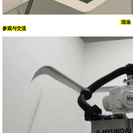
现场
参观与交流