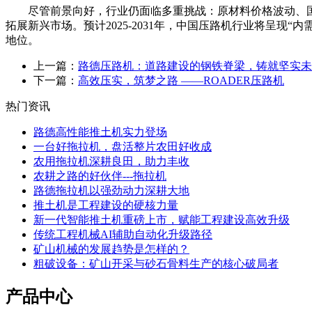
尽管前景向好，行业仍面临多重挑战：原材料价格波动、
拓展新兴市场。预计
2025-2031年，中国压路机行业将呈
地位。
上一篇：
路德压路机：道路建设的钢铁脊梁，铸就坚实未
下一篇：
高效压实，筑梦之路 ——ROADER压路机
热门资讯
路德高性能推土机实力登场
一台好拖拉机，盘活整片农田好收成
农用拖拉机深耕良田，助力丰收
农耕之路的好伙伴---拖拉机
路德拖拉机以强劲动力深耕大地
推土机是工程建设的硬核力量
新一代智能推土机重磅上市，赋能工程建设高效升级
传统工程机械AI辅助自动化升级路径
矿山机械的发展趋势是怎样的？
粗破设备：矿山开采与砂石骨料生产的核心破局者
产品中心