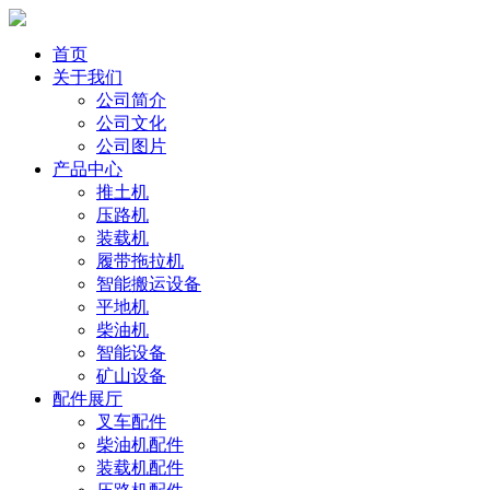
首页
关于我们
公司简介
公司文化
公司图片
产品中心
推土机
压路机
装载机
履带拖拉机
智能搬运设备
平地机
柴油机
智能设备
矿山设备
配件展厅
叉车配件
柴油机配件
装载机配件