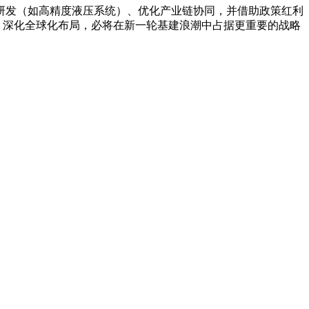
研发（如高精度液压系统）、优化产业链协同，并借助政策红利
瓶颈、深化全球化布局，必将在新一轮基建浪潮中占据更重要的战略