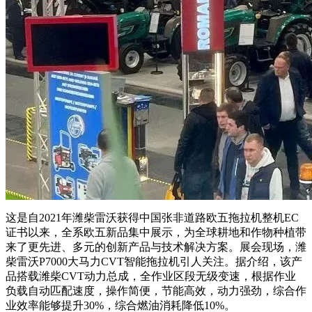
这是自
2021
年潍柴雷沃获得中国张非道路欧五拖拉机整机
EC
证书以来，全系欧五新品集中展示，为全球耕地和作物种植带
来了更先进、多元的创新产品与技术解决方案。展会现场，潍
柴雷沃
P7000
大马力
CVT
智能拖拉机引人关注。据介绍，该产
品搭载潍柴
CVT
动力总成，全作业区段无级变速，根据作业
负载自动匹配速度，操作简便，节能高效，动力强劲，综合作
业效率能够提升
30%
，综合燃油消耗降低
10%
。