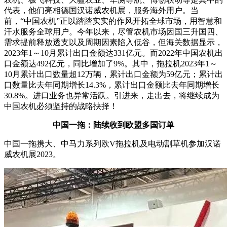
代表，他们亮相德国汉诺威农机展，服务海外用户。当
前，
“
中国农机
”
正以踏踏实实的作风开拓全球市场，用智慧和
汗水服务全球用户。今年以来，尽管农机市场因国三升国四、
需求提前释放透支以及周期因素陷入低谷，但海关数据显示，
2023
年
1
～
10
月累计出口金额达
331
亿元。而
2022
年中国农机出
口金额达
492
亿元，同比增加了
9%
。其中，拖拉机
2023
年
1
～
10
月累计出口数量超
12
万辆，累计出口金额为
59
亿元；累计出
口数量比去年同期增长
14.3%
，累计出口金额比去年同期增长
30.8%
。进口业务也异常活跃。引进来，走出去，将继续成为
中国农机必须坚持的战略抉择！
中国一拖：陆续收到欧盟多国订单
中国一拖携大、中马力系列欧
V
拖拉机及电动割草机参加汉诺
威农机展
2023
。