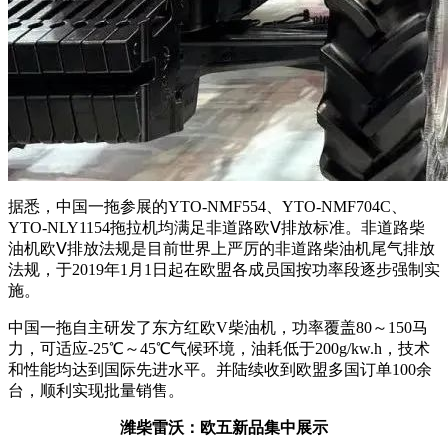
据悉，中国一拖参展的
YTO-NMF554
、
YTO-NMF704C
、
YTO-NLY1154
拖拉机均满足非道路欧Ⅴ排放标准。非道路柴
油机欧Ⅴ排放法规是目前世界上严厉的非道路柴油机尾气排放
法规，于
2019
年
1
月
1
日起在欧盟各成员国按功率段逐步强制实
施。
中国一拖自主研发了东方红欧
V
柴油机，功率覆盖
80
～
150
马
力，可适应
-25
℃～
45
℃气候环境，油耗低于
200g/kw.h
，技术
和性能均达到国际先进水平。并陆续收到欧盟多国订单
100
余
台，顺利实现批量销售。
潍柴雷沃：欧五新品集中展示