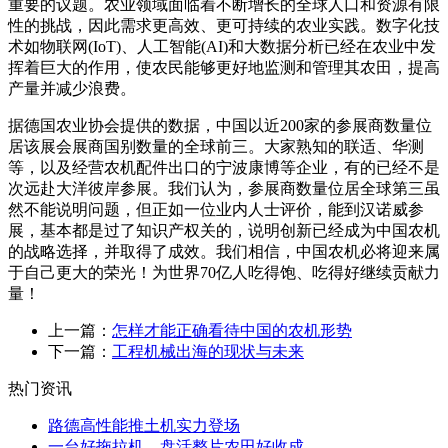
重要的议题。农业领域面临着不断增长的全球人口和资源有限
性的挑战，因此需求更高效、更可持续的农业实践。数字化技
术如物联网
(IoT)
、人工智能
(AI)
和大数据分析已经在农业中发
挥着巨大的作用，使农民能够更好地监测和管理其农田，提高
产量并减少浪费。
据德国农业协会提供的数据，中国以近
200
家的参展商数量位
居该展会展商国别数量的全球前三。大家熟知的联适、华测
等，以及经营农机配件出口的宁波康博等企业，有的已经不是
次远赴大洋彼岸参展。我们认为，参展商数量位居全球第三虽
然不能说明问题，但正如一位业内人士评价，能到汉诺威参
展，基本都是过了知识产权关的，说明创新已经成为中国农机
的战略选择，并取得了成效。我们相信，中国农机必将迎来属
于自己更大的荣光！为世界
70
亿人吃得饱、吃得好继续贡献力
量！
上一篇：
怎样才能正确看待中国的农机形势
下一篇：
工程机械出海的现状与未来
热门资讯
路德高性能推土机实力登场
一台好拖拉机，盘活整片农田好收成