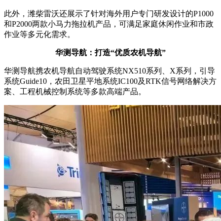
此外，潍柴雷沃还展示了针对海外用户专门研发设计的
P1000
和
P2000
两款小马力拖拉机产品，可满足家庭休闲作业和市政
作业等多元化需求。
华测导航：打造“优质农机导航”
华测导航携农机导航自动驾驶系统
NX510
系列、
X
系列，引导
系统
Guide10
，农田卫星平地系统
IC100
及
RTK
信号网络解决方
案、工程机械控制系统等多款高端产品。