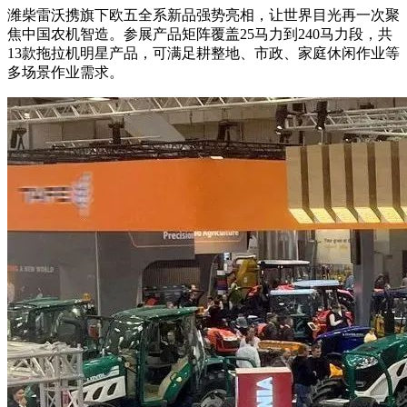
潍柴雷沃携旗下欧五全系新品强势亮相，让世界目光再一次聚
焦中国农机智造。参展产品矩阵覆盖
25
马力到
240
马力段，共
13
款拖拉机明星产品，可满足耕整地、市政、家庭休闲作业等
多场景作业需求。