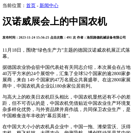
当前位置：
首页
-
新闻中心
汉诺威展会上的中国农机
发布时间：2023-11-24 15:56:25
点击次数：491 次
作者：洛阳路德机械设备有限公司
11
月
18
日，围绕“绿色生产力”主题的德国汉诺威农机展正式落
幕。
据德国农业协会驻中国代表处有关同志介绍，本次展会在占地
40
万平方米的
24
个展馆中，汇集了全球
52
个国家的逾
2800
家参
展商，来自
149
个国家的
47
万名观众共襄盛举。在这
2800
家展
商中，中国农机具企业以
180
余家位居前列。
与高大上的欧美日农机巨头相比，中国农机显然还有不小的差
距，但不可否认的是，中国农机凭借贴近中国农业生产环境复
杂多样化优势，与外资品牌并肩作战，共同保卫农业生产，是
中国粮食连年丰收的“幕后英雄”。
在中国大大小小的农机具企业中，中国一拖、潍柴雷沃、沃得
农机、极飞科技、大疆农业、华测导航、博创联动等是其中的