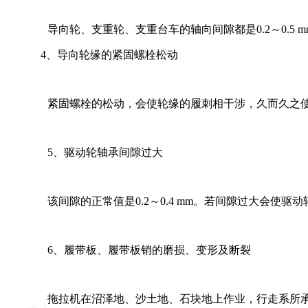
导向轮、支重轮、支重台车的轴向间隙都是
0.2
～
0.5 
4
、导向轮缘的紧固螺栓松动
紧固螺栓的松动，会使轮缘的履刺相干涉，久而久之使
5
、驱动轮轴承间隙过大
该间隙的正常值是
0.2
～
0.4 mm
。若间隙过大会使驱动
6
、履带板、履带板销的磨损、变形及断裂
拖拉机在沼泽地、沙土地、石块地上作业，行走系所承受