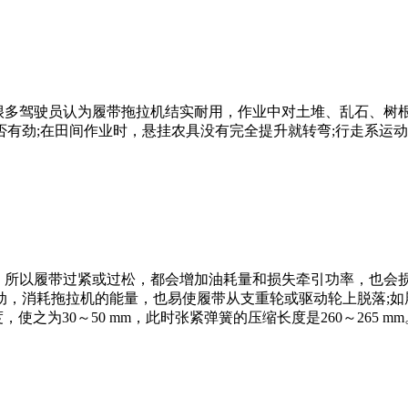
多驾驶员认为履带拖拉机结实耐用，作业中对土堆、乱石、树根
否有劲
;
在田间作业时，悬挂农具没有完全提升就转弯
;
行走系运动
以履带过紧或过松，都会增加油耗量和损失牵引功率，也会损
动，消耗拖拉机的能量，也易使履带从支重轮或驱动轮上脱落
;
如
度，使之为
30
～
50 mm
，此时张紧弹簧的压缩长度是
260
～
265 mm