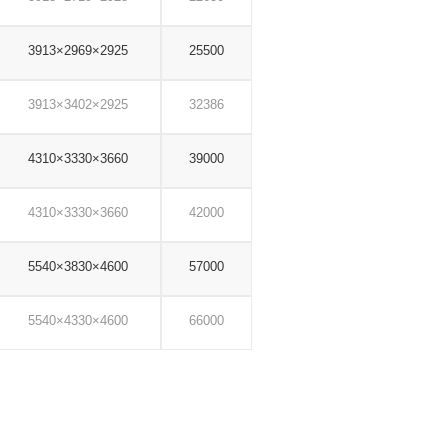
3913×2969×2925
25500
3913×3402×2925
32386
4310×3330×3660
39000
4310×3330×3660
42000
5540×3830×4600
57000
5540×4330×4600
66000