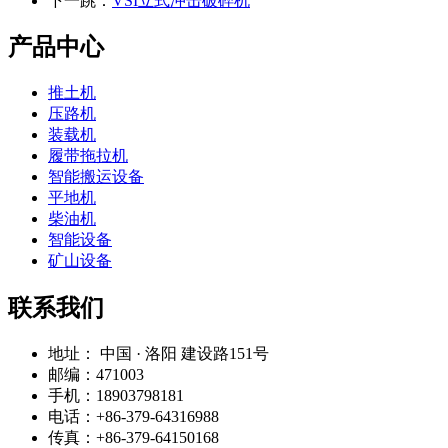
下一跳：
VSI立式冲击破碎机
产品中心
推土机
压路机
装载机
履带拖拉机
智能搬运设备
平地机
柴油机
智能设备
矿山设备
联系我们
地址： 中国 · 洛阳 建设路151号
邮编：471003
手机：18903798181
电话：+86-379-64316988
传真：+86-379-64150168