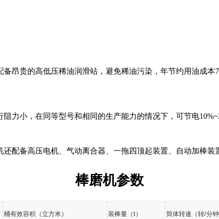
配备昂贵的高低压稀油润滑站，避免稀油污染，年节约用油成本
行阻力小，在同等型号和相同的生产能力的情况下，可节电
10%~
机还配备高压电机、气动离合器、一拖四顶起装置、自动加棒装
棒磨机参数
桶有效容积（立方米）
装棒量（
t）
筒体转速（转
/分