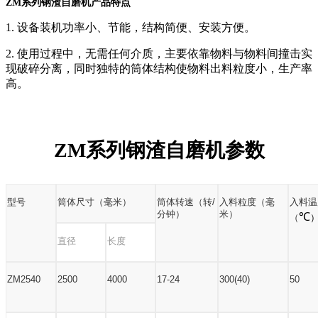
ZM系列钢渣自磨机产品特点
1.
设备装机功率小、节能，结构简便、安装方便。
2.
使用过程中，无需任何介质，主要依靠物料与物料间撞击实
现破碎分离，同时独特的筒体结构使物料出料粒度小，生产率
高。
ZM
系列钢渣自磨机
参数
型号
筒体尺寸（毫米）
筒体转速（转
/
入料粒度（毫
入料温
分钟）
米）
℃
（
直径
长度
ZM2540
2500
4000
17-24
300(40)
50