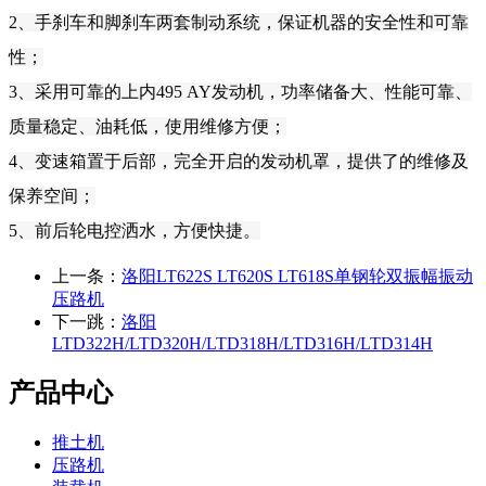
2、手刹车和脚刹车两套制动系统，保证机器的安全性和可靠
性；
3、采用可靠的上内495 AY发动机，功率储备大、性能可靠、
质量稳定、油耗低，使用维修方便；
4、变速箱置于后部，完全开启的发动机罩，提供了的维修及
保养空间；
5、前后轮电控洒水，方便快捷。
上一条：
洛阳LT622S LT620S LT618S单钢轮双振幅振动
压路机
下一跳：
洛阳
LTD322H/LTD320H/LTD318H/LTD316H/LTD314H
产品中心
推土机
压路机