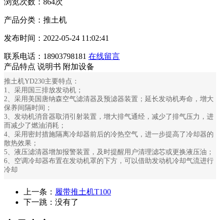
浏览次数：864次
产品分类：推土机
发布时间：2022-05-24 11:02:41
联系电话：18903798181
在线留言
产品特点
说明书
附加设备
推土机YD230主要特点：
1、采用国三排放发动机；
2、采用美国唐纳森空气滤清器及预滤器装置；延长发动机寿命，增大
保养间隔时间；
3、发动机消音器取消引射装置，增大排气通经，减少了排气压力，进
而减少了燃油消耗；
4、采用密封措施隔离冷却器前后的冷热空气，进一步提高了冷却器的
散热效果；
5、液压滤清器增加报警装置，及时提醒用户清理滤芯或更换液压油；
6、空调冷却器布置在发动机罩的下方，可以借助发动机冷却气流进行
冷却
上一条：
履带推土机T100
下一跳：没有了